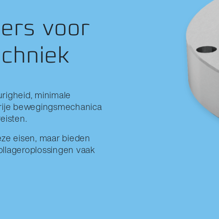
gers voor
chniek
righeid, minimale
svrije bewegingsmechanica
eisten.
deze eisen, maar bieden
 rollageroplossingen vaak