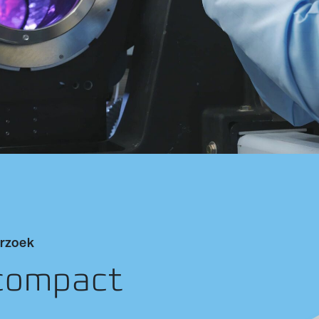
erzoek
compact